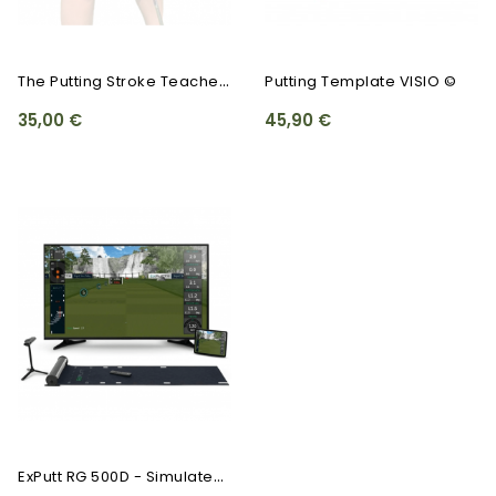
T
He Putting Stroke Teacher ©
Putting Template VISIO ©
35,00 €
45,90 €
E
XPutt RG 500D - Simulateur...