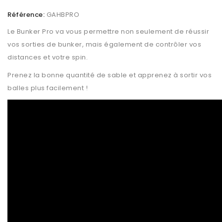
Référence:
GAHBPRO
Le Bunker Pro va vous permettre non seulement de réussir
vos sorties de bunker, mais également de contrôler vos
distances et votre spin.
Prenez la bonne quantité de sable et apprenez à sortir vos
balles plus facilement !