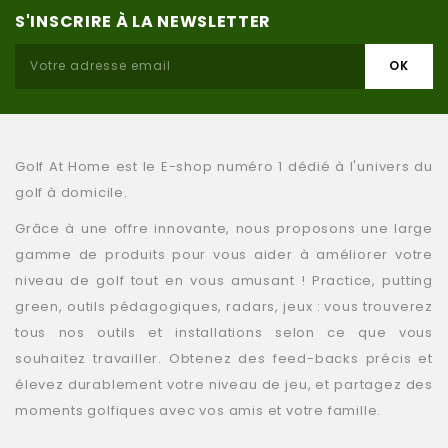
S'INSCRIRE À LA NEWSLETTER
Golf At Home est le E-shop numéro 1 dédié à l'univers du
golf à domicile.
Grâce à une offre innovante, nous proposons une large
gamme de produits pour vous aider à améliorer votre
niveau de golf tout en vous amusant ! Practice, putting
green, outils pédagogiques, radars, jeux : vous trouverez
tous nos outils et installations selon ce que vous
souhaitez travailler. Obtenez des feed-backs précis et
élevez durablement votre niveau de jeu, et partagez des
moments golfiques avec vos amis et votre famille.