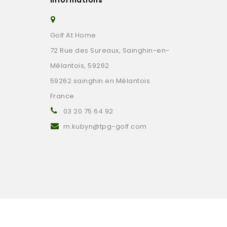
Golf At Home
72 Rue des Sureaux, Sainghin-en-
Mélantois, 59262
59262 sainghin en Mélantois
France
03 20 75 64 92
m.kubyn@tpg-golf.com