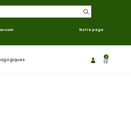
owroom
Notre page
0
dagogiques