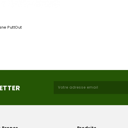
lane PuttOut
LETTER
A Propos
Produits