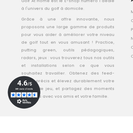
Golf At Home est le E-shop numéro 1 dédié
à l'univers du golf à domicile.
Grâce à une offre innovante, nous
proposons une large gamme de produits
pour vous aider à améliorer votre niveau
de golf tout en vous amusant ! Practice,
putting green, outils pédagogiques,
radars, jeux : vous trouverez tous nos outils
et installations selon ce que vous
souhaitez travailler. Obtenez des feed-
backs précis et élevez durablement votre
niveau de jeu, et partagez des moments
golfiques avec vos amis et votre famille.