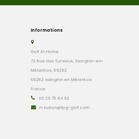
Informations
Golf At Home
72 Rue des Sureaux, Sainghin-en-
Mélantois, 59262
59262 sainghin en Mélantois
France
03 20 75 64 92
m.kubyn@tpg-golf.com