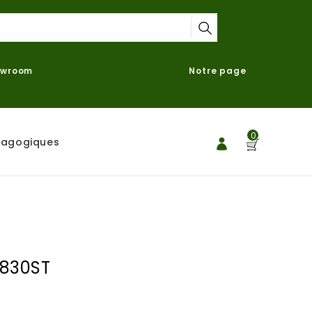
owroom
Notre page
0
dagogiques
K830ST