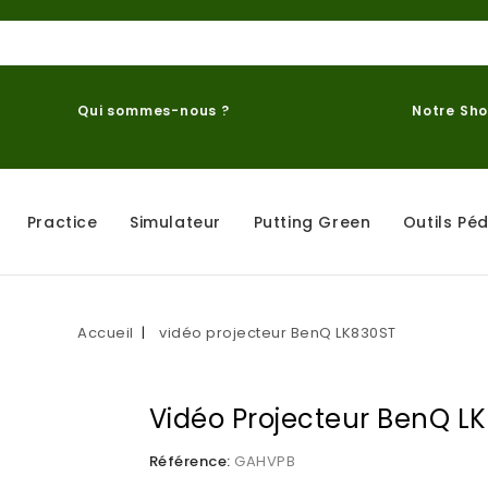
Qui sommes-nous ?
Notre Sh
Practice
Simulateur
Putting Green
Outils Pé
Accueil
vidéo projecteur BenQ LK830ST
Vidéo Projecteur BenQ L
Référence:
GAHVPB